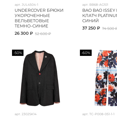
арт.
JUL4504-1
арт.
BB68-AG101
UNDERCOVER БРЮКИ
BAO BAO ISSEY
УКОРОЧЕННЫЕ
КЛАТЧ PLATINU
ВЕЛЬВЕТОВЫЕ
СИНИЙ
ТЕМНО-СИНИЕ
37 250 ₽
74 500 
26 300 ₽
52 600 ₽
-50%
-60%
арт.
2302SK14
арт.
TC-P008-051-1-1