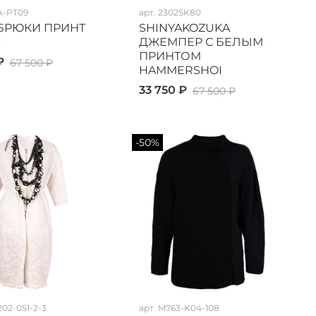
A-PT09
арт.
2302SK80
 БРЮКИ ПРИНТ
SHINYAKOZUKA
ДЖЕМПЕР С БЕЛЫМ
ПРИНТОМ
₽
67 500 ₽
HAMMERSHOI
33 750 ₽
67 500 ₽
-50%
02-051-2-3
арт.
M763-K04-108