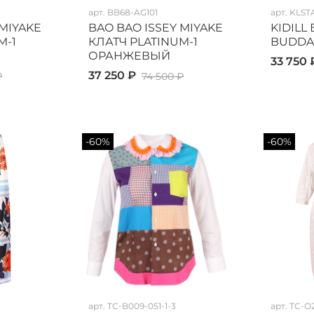
арт.
BB68-AG101
арт.
KLST
 MIYAKE
BAO BAO ISSEY MIYAKE
KIDILL
M-1
КЛАТЧ PLATINUM-1
BUDDA
ОРАНЖЕВЫЙ
33 750 
37 250 ₽
₽
74 500 ₽
-60%
-60%
арт.
TC-B009-051-1-3
арт.
TC-O2