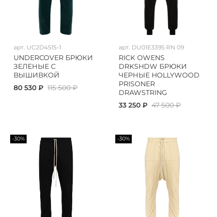
арт.
UC2D4515-1
арт.
DU01E3395 RN 09
UNDERCOVER БРЮКИ
RICK OWENS
ЗЕЛЕНЫЕ С
DRKSHDW БРЮКИ
ВЫШИВКОЙ
ЧЕРНЫЕ HOLLYWOOD
PRISONER
80 530 ₽
115 500 ₽
DRAWSTRING
33 250 ₽
47 500 ₽
-30%
-30%