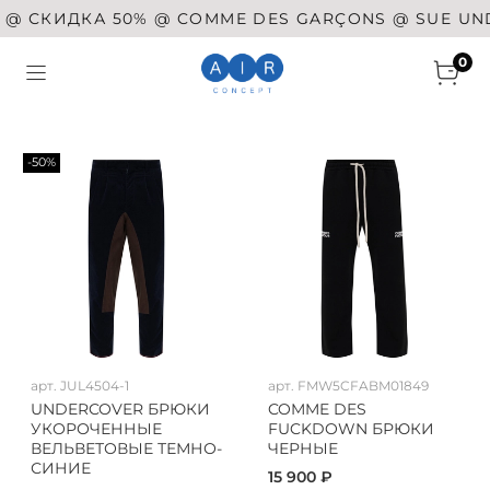
КИДКА 50% @ COMME DES GARÇONS @ SUE UNDERC
0
-50%
арт.
JUL4504-1
арт.
FMW5CFABM01849
UNDERCOVER БРЮКИ
COMME DES
УКОРОЧЕННЫЕ
FUCKDOWN БРЮКИ
ВЕЛЬВЕТОВЫЕ ТЕМНО-
ЧЕРНЫЕ
СИНИЕ
15 900 ₽