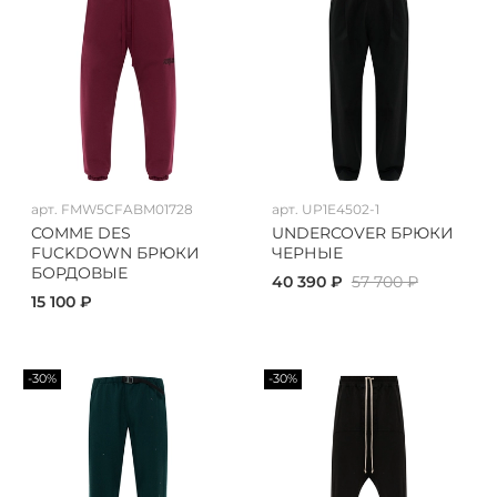
арт.
FMW5CFABM01728
арт.
UP1E4502-1
COMME DES
UNDERCOVER БРЮКИ
FUCKDOWN БРЮКИ
ЧЕРНЫЕ
БОРДОВЫЕ
40 390 ₽
57 700 ₽
15 100 ₽
-30%
-30%