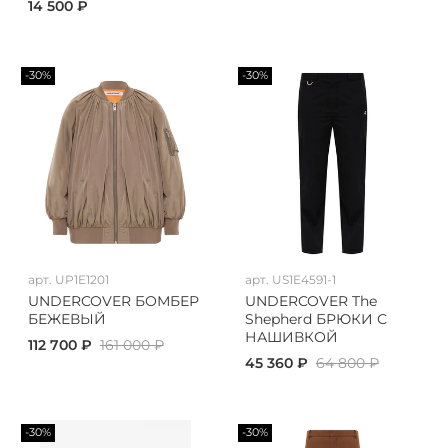
14 500 ₽
-30%
-30%
арт.
UP1E1201
арт.
US1E4591-1
UNDERCOVER БОМБЕР
UNDERCOVER The
БЕЖЕВЫЙ
Shepherd БРЮКИ С
НАШИВКОЙ
112 700 ₽
161 000 ₽
45 360 ₽
64 800 ₽
-30%
-30%