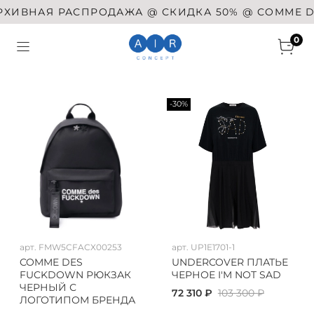
ВНАЯ РАСПРОДАЖА @ СКИДКА 50% @ COMME DES GA
0
-30%
арт.
FMW5CFACX00253
арт.
UP1E1701-1
COMME DES
UNDERCOVER ПЛАТЬЕ
FUCKDOWN РЮКЗАК
ЧЕРНОЕ I'M NOT SAD
ЧЕРНЫЙ С
72 310 ₽
103 300 ₽
ЛОГОТИПОМ БРЕНДА