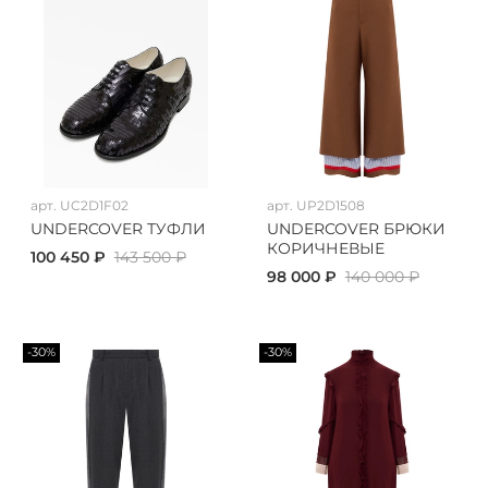
арт.
UC2D1F02
арт.
UP2D1508
UNDERCOVER ТУФЛИ
UNDERCOVER БРЮКИ
КОРИЧНЕВЫЕ
100 450 ₽
143 500 ₽
98 000 ₽
140 000 ₽
-30%
-30%