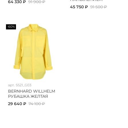
64 330 ₽
91 900 ₽
45 750 ₽
91 500 ₽
-60%
арт.
SS21_G03
BERNHARD WILLHELM
РУБАШКА ЖЕЛТАЯ
29 640 ₽
74 100 ₽