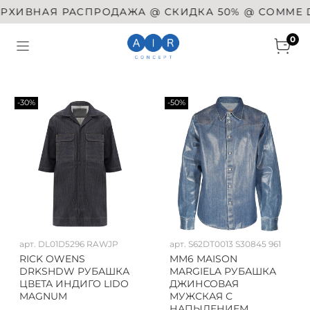
ХИВНАЯ РАСПРОДАЖА @ СКИДКА 50% @ COMME DES
0
-30%
-50%
арт.
DL01D5296 RAWJP
арт.
S62DT0013 S30845 961
RICK OWENS
MM6 MAISON
DRKSHDW РУБАШКА
MARGIELA РУБАШКА
ЦВЕТА ИНДИГО LIDO
ДЖИНСОВАЯ
MAGNUM
МУЖСКАЯ С
НАПЫЛЕНИЕМ