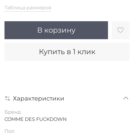
Таблица размеров
В корзину
Купить в 1 клик
Характеристики
Бренд
COMME DES FUCKDOWN
Пол