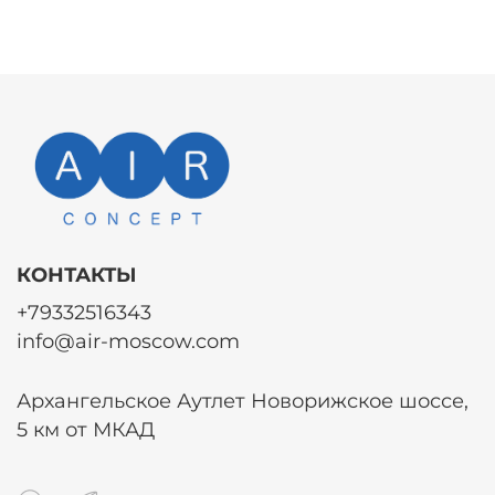
КОНТАКТЫ
+79332516343
info@air-moscow.com
Архангельское Аутлет Новорижское шоссе,
5 км от МКАД