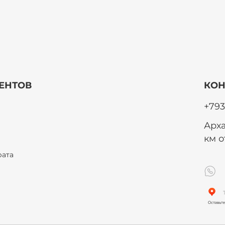
ЕНТОВ
КОН
+793
Арха
км 
рата