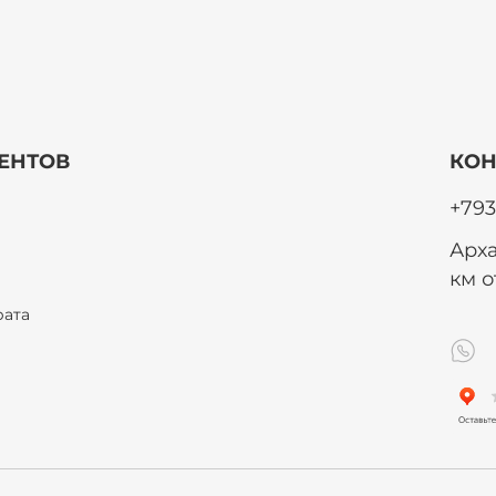
ЕНТОВ
КОН
+793
Арха
км 
рата