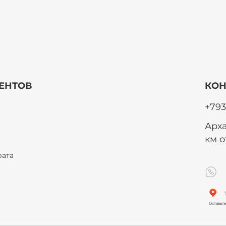
ЕНТОВ
КОН
+793
Арха
км 
рата