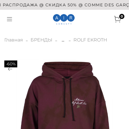
ПРОДАЖА @ СКИДКА 50% @ COMME DES GARÇONS @
0
Главная
БРЕНДЫ
...
ROLF EKROTH
-60%