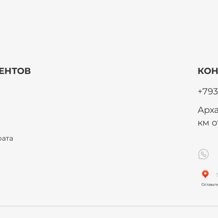
ЕНТОВ
КОН
+793
Арха
км 
рата