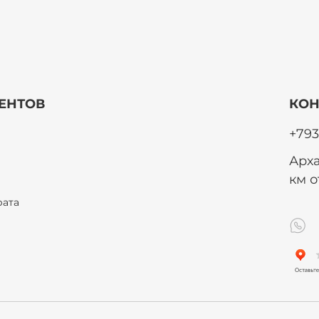
ЕНТОВ
КОН
+793
Арха
км 
рата