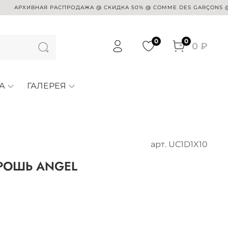
РХИВНАЯ РАСПРОДАЖА @ СКИДКА 50% @ COMME DES GARÇONS @ SUE U
0
0
0 ₽
А
ГАЛЕРЕЯ
арт.
UC1D1X10
РОШЬ ANGEL