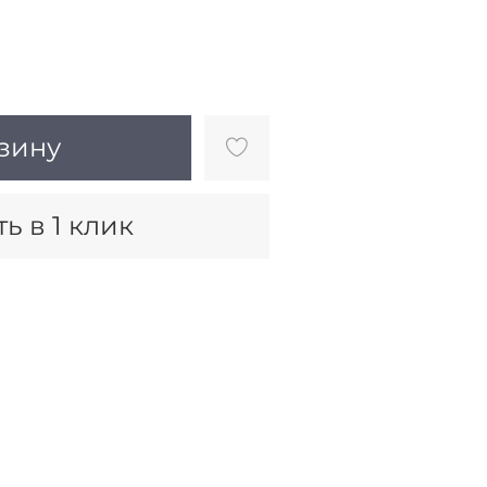
зину
ь в 1 клик