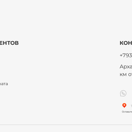
ЕНТОВ
КОН
+793
Арха
км 
рата