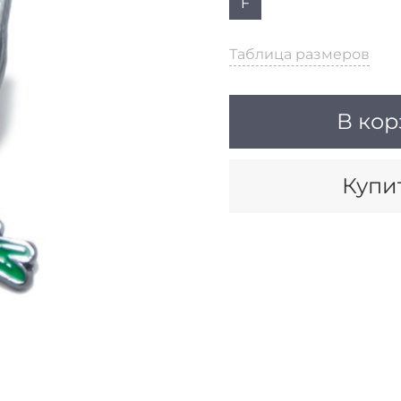
F
Таблица размеров
В кор
Купит