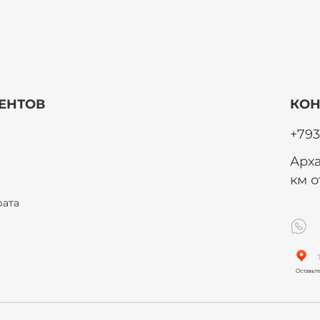
ЕНТОВ
КОН
+793
Арха
км 
рата