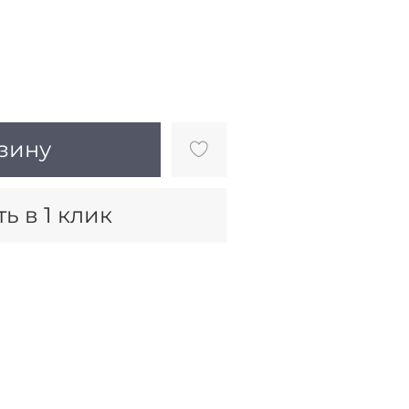
зину
ь в 1 клик