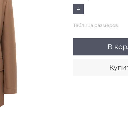
4
Таблица размеров
В кор
Купит