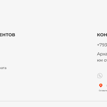
ЕНТОВ
КОН
+793
Арха
км 
рата