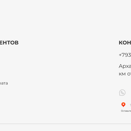
ЕНТОВ
КОН
+793
Арха
км 
рата