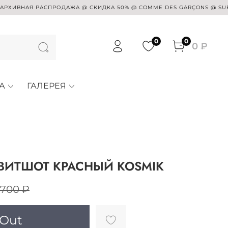
АЯ РАСПРОДАЖА @ СКИДКА 50% @ COMME DES GARÇONS @ SUE UNDERC
0
0
0 ₽
А
ГАЛЕРЕЯ
ВИТШОТ КРАСНЫЙ KOSMIK
 700 ₽
 Out