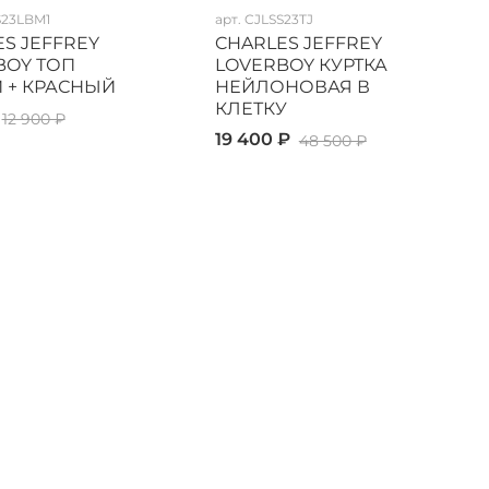
S23LBM1
арт.
CJLSS23TJ
S JEFFREY
CHARLES JEFFREY
BOY ТОП
LOVERBOY КУРТКА
 + КРАСНЫЙ
НЕЙЛОНОВАЯ В
КЛЕТКУ
12 900 ₽
19 400 ₽
48 500 ₽