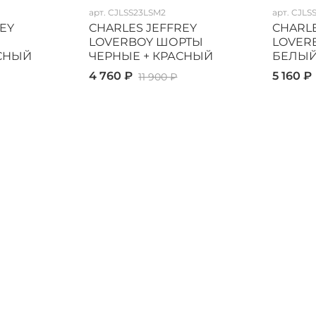
арт.
CJLSS23LSM2
арт.
CJLS
EY
CHARLES JEFFREY
CHARLE
LOVERBOY ШОРТЫ
LOVER
АСНЫЙ
ЧЕРНЫЕ + КРАСНЫЙ
БЕЛЫЙ
4 760 ₽
5 160 ₽
11 900 ₽