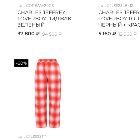
арт.
COREAW20CS
арт.
CJLSS23LBM2
CHARLES JEFFREY
CHARLES JEFFR
LOVERBOY ПИДЖАК
LOVERBOY ТОП
ЗЕЛЕНЫЙ
ЧЕРНЫЙ + КР
37 800 ₽
5 160 ₽
94 500 ₽
12 900 ₽
-60%
арт.
CJLSS23TT