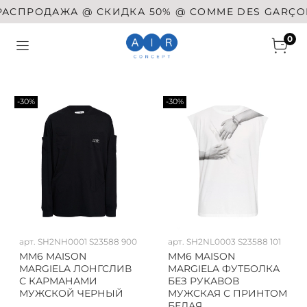
ПРОДАЖА @ СКИДКА 50% @ COMME DES GARÇONS @
0
-30%
-30%
арт.
SH2NH0001 S23588 900
арт.
SH2NL0003 S23588 101
MM6 MAISON
MM6 MAISON
MARGIELA ЛОНГСЛИВ
MARGIELA ФУТБОЛКА
С КАРМАНАМИ
БЕЗ РУКАВОВ
МУЖСКОЙ ЧЕРНЫЙ
МУЖСКАЯ С ПРИНТОМ
БЕЛАЯ