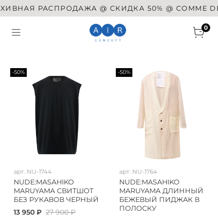
ВНАЯ РАСПРОДАЖА @ СКИДКА 50% @ COMME DES G
0
-50%
-50%
арт.
NU-1744
арт.
NU-1764
NUDE:MASAHIKO
NUDE:MASAHIKO
MARUYAMA СВИТШОТ
MARUYAMA ДЛИННЫЙ
БЕЗ РУКАВОВ ЧЕРНЫЙ
БЕЖЕВЫЙ ПИДЖАК В
ПОЛОСКУ
13 950 ₽
27 900 ₽