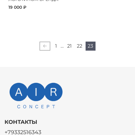
19 000 ₽
1
…
21
22
23
КОНТАКТЫ
+79332516343