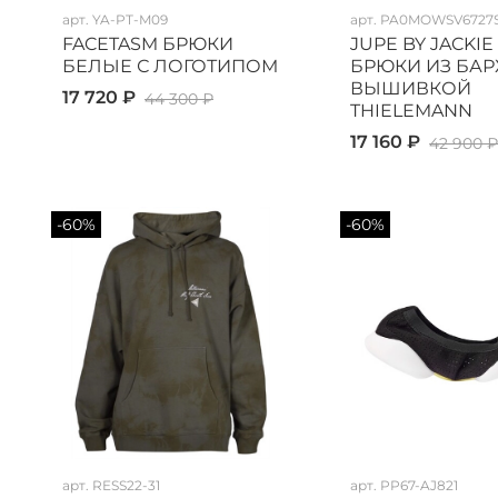
арт.
YA-PT-M09
арт.
PA0MOWSV6727S
FACETASM БРЮКИ
JUPE BY JACKIE
БЕЛЫЕ С ЛОГОТИПОМ
БРЮКИ ИЗ БАР
ВЫШИВКОЙ
17 720 ₽
44 300 ₽
THIELEMANN
17 160 ₽
42 900 
-60%
-60%
арт.
RESS22-31
арт.
PP67-AJ821