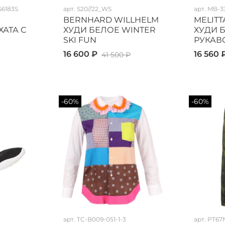
6183S
арт.
S20//22_WS
арт.
MB-33
BERNHARD WILLHELM
MELITT
ХАТА С
ХУДИ БЕЛОЕ WINTER
ХУДИ 
SKI FUN
РУКАВ
16 600 ₽
16 560 
41 500 ₽
₽
-60%
-60%
арт.
TC-B009-051-1-3
арт.
PT67