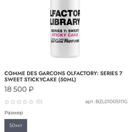
COMME DES GARCONS OLFACTORY: SERIES 7
SWEET STICKYCAKE (50ML)
18 500 ₽
арт.
BZL01005111G
(0)
Размер
50мл