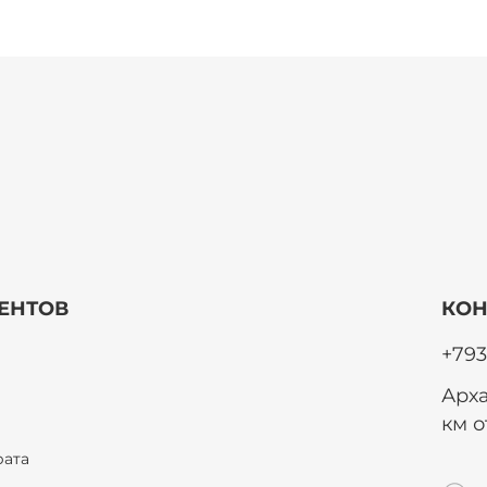
ЕНТОВ
КОН
+793
Арха
км 
рата