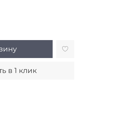
зину
ь в 1 клик