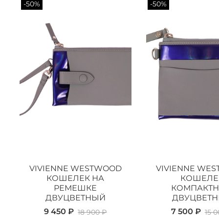
-50%
-50%
VIVIENNE WESTWOOD
VIVIENNE WE
КОШЕЛЕК НА
КОШЕЛЕ
РЕМЕШКЕ
КОМПАКТ
ДВУЦВЕТНЫЙ
ДВУЦВЕТ
9 450 ₽
7 500 ₽
18 900 ₽
15 0