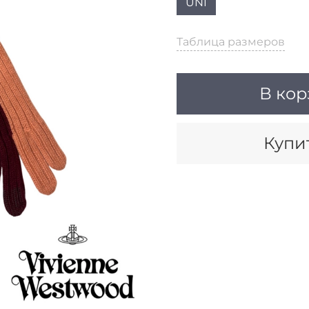
UNI
Таблица размеров
В кор
Купит