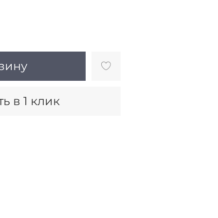
зину
ь в 1 клик